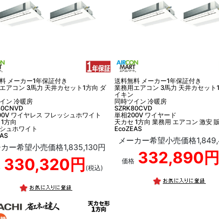
料 メーカー1年保証付き
送料無料 メーカー1年保証付き
エアコン 3馬力 天井カセット1方向 ダ
業務用エアコン 3馬力 天井カセット1
イキン
イン 冷暖房
同時ツイン 冷暖房
80CNVD
SZRK80CVD
00V ワイヤレス フレッシュホワイト
単相200V ワイヤード
 1方向
天カセ 1方向 業務用 エアコン 激安 
シュホワイト
EcoZEAS
EAS
メーカー希望小売価格1,849,
カー希望小売価格1,835,130円
332,890
330,320円
価格
格
(税込)