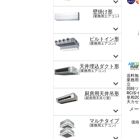
送料無
業務用
立
同時ツ
RCIS
単相2
天カセ
メー
価