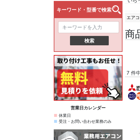
いら
エアコ
商
7 件