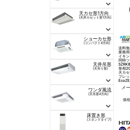
送料無
業務用
イキン
同時ツ
SZRK
単相2
天カセ
フレッ
EcoZ
メー
価