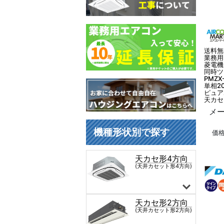
送料無
業務用
菱電機
同時ツ
PMZX
単相2
ピュア
天カセ
メー
価