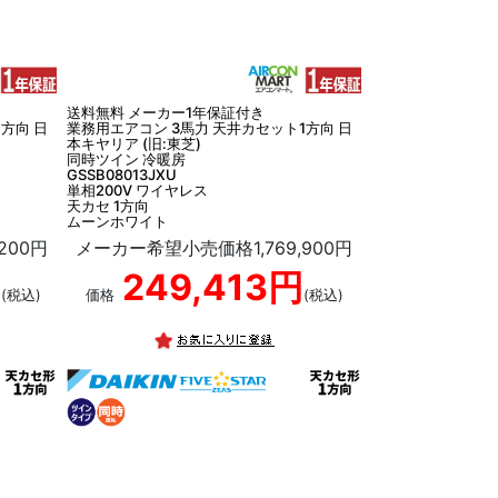
送料無料 メーカー1年保証付き
方向 日
業務用エアコン 3馬力 天井カセット1方向 日
本キヤリア (旧:東芝)
同時ツイン 冷暖房
GSSB08013JXU
単相200V ワイヤレス
天カセ 1方向
ムーンホワイト
200円
メーカー希望小売価格1,769,900円
円
249,413円
(税込)
価格
(税込)