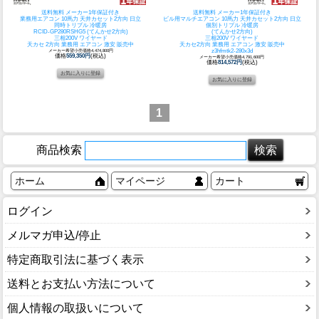
送料無料 メーカー1年保証付き
送料無料 メーカー1年保証付き
業務用エアコン 10馬力 天井カセット2方向 日立
ビル用マルチエアコン 10馬力 天井カセット2方向 日立
同時トリプル 冷暖房
個別トリプル 冷暖房
RCID-GP280RSHG5 (てんかせ2方向)
(てんかせ2方向)
三相200V ワイヤード
三相200V ワイヤード
天カセ 2方向 業務用 エアコン 激安 販売中
天カセ2方向 業務用 エアコン 激安 販売中
メーカー希望小売価格4,474,800円
z3hfmtk2-280x3d
価格
559,350円
(税込)
メーカー希望小売価格4,791,600円
価格
814,572円
(税込)
1
商品検索
ホーム
マイページ
カート
ログイン
メルマガ申込/停止
特定商取引法に基づく表示
送料とお支払い方法について
個人情報の取扱いについて