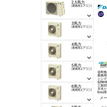
送料無
業務用
シング
SZRH
三相2
天吊り
EcoZ
メー