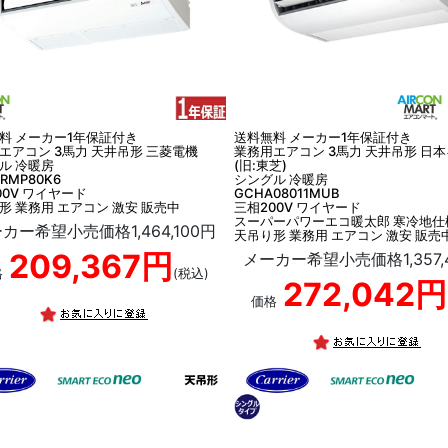
料 メーカー1年保証付き
送料無料 メーカー1年保証付き
エアコン 3馬力 天井吊形 三菱電機
業務用エアコン 3馬力 天井吊形 日
ル 冷暖房
(旧:東芝)
ERMP80K6
シングル 冷暖房
00V ワイヤード
GCHA08011MUB
形 業務用 エアコン 激安 販売中
三相200V ワイヤード
スーパーパワーエコ暖太郎 寒冷地仕
カー希望小売価格1,464,100円
天吊り形 業務用 エアコン 激安 販売
209,367円
メーカー希望小売価格1,357,
格
(税込)
272,042円
価格