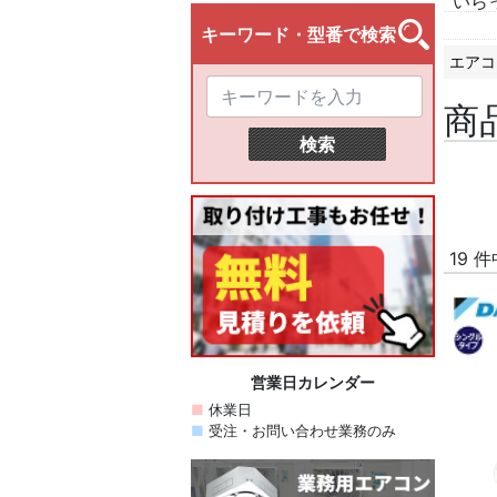
いら
エアコ
商
19 