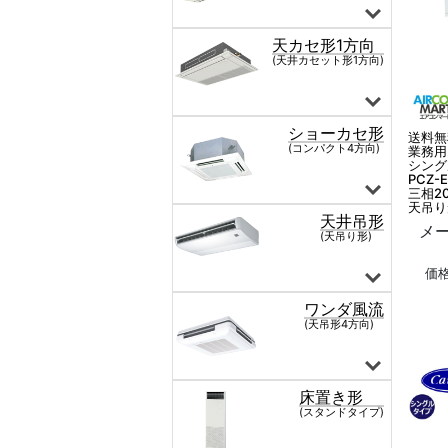
送料無
業務用
シング
PCZ-
三相2
天吊り
メー
価