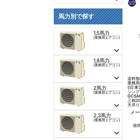
送料無
業務用
(旧:東
シング
GCSA
三相2
天吊り
メー
価