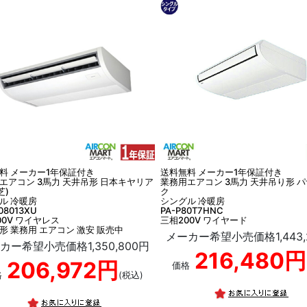
料 メーカー1年保証付き
送料無料 メーカー1年保証付き
エアコン 3馬力 天井吊形 日本キヤリア
業務用エアコン 3馬力 天井吊り形 
芝)
ク
ル 冷暖房
シングル 冷暖房
08013XU
PA-P80T7HNC
00V ワイヤレス
三相200V ワイヤード
形 業務用 エアコン 激安 販売中
メーカー希望小売価格1,443,
カー希望小売価格1,350,800円
216,480円
206,972円
価格
格
(税込)