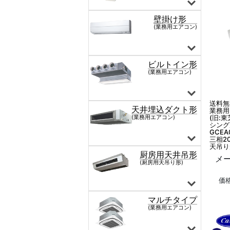
送料無
業務用
(旧:東
シング
GCEA
三相2
天吊り
メー
価