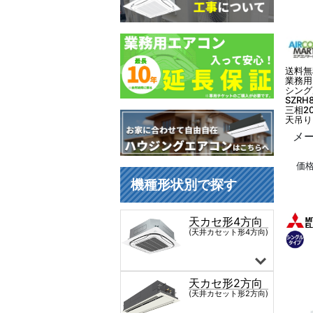
送料無
業務用
シング
SZRH
三相2
天吊り
メー
価