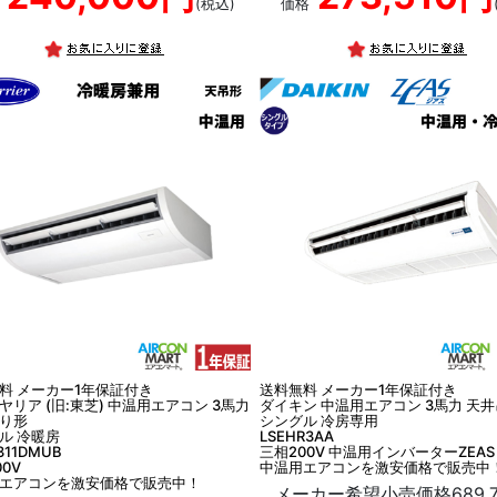
(税込)
価格
料 メーカー1年保証付き
送料無料 メーカー1年保証付き
ヤリア (旧:東芝) 中温用エアコン 3馬力
ダイキン 中温用エアコン 3馬力 天
り形
シングル 冷房専用
ル 冷暖房
LSEHR3AA
311DMUB
三相200V 中温用インバーターZEAS
0V
中温用エアコンを激安価格で販売中
エアコンを激安価格で販売中！
メーカー希望小売価格689,7