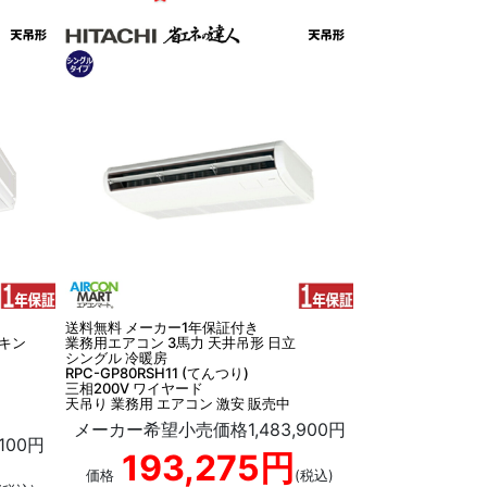
送料無料 メーカー1年保証付き
イキン
業務用エアコン 3馬力 天井吊形 日立
シングル 冷暖房
RPC-GP80RSH11 (てんつり)
三相200V ワイヤード
天吊り 業務用 エアコン 激安 販売中
メーカー希望小売価格1,483,900円
100円
193,275円
価格
(税込)