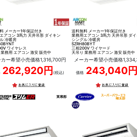
料 メーカー1年保証付き
送料無料 メーカー1年保証付き
エアコン 3馬力 天井吊形 ダイキン
業務用エアコン 3馬力 天井吊形 ダ
ル 冷暖房
シングル 冷暖房
80BYNT
SZRH80BYT
00V ワイヤレス
三相200V ワイヤード
 業務用 エアコン 激安 販売中
天吊り 業務用 エアコン 激安 販売中
カー希望小売価格1,316,700円
メーカー希望小売価格1,334,
262,920円
243,040
格
(税込)
価格