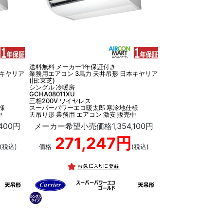
送料無料 メーカー1年保証付き
本キヤリア
業務用エアコン 3馬力 天井吊形 日本キヤリア
(旧:東芝)
シングル 冷暖房
GCHA08011XU
三相200V ワイヤレス
様
スーパーパワーエコ暖太郎 寒冷地仕様
中
天吊り形 業務用 エアコン 激安 販売中
400円
メーカー希望小売価格1,354,100円
271,247円
(税込)
価格
(税込)