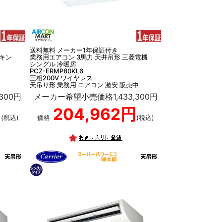
送料無料 メーカー1年保証付き
イキン
業務用エアコン 3馬力 天井吊形 三菱電機
シングル 冷暖房
PCZ-ERMP80KL6
三相200V ワイヤレス
天吊り形 業務用 エアコン 激安 販売中
300円
メーカー希望小売価格1,433,300円
円
204,962円
(税込)
価格
(税込)