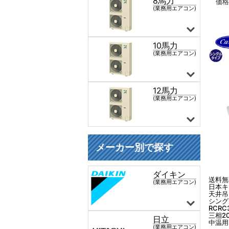
価格
送料無
日本キ
天井吊
シング
RCRC
三相20
中温用