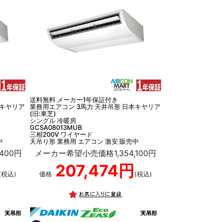
送料無料 メーカー1年保証付き
本キヤリア
業務用エアコン 3馬力 天井吊形 日本キヤリア
(旧:東芝)
シングル 冷暖房
GCSA08013MUB
三相200V ワイヤード
中
天吊り形 業務用 エアコン 激安 販売中
400円
メーカー希望小売価格1,354,100円
207,474円
(税込)
価格
(税込)