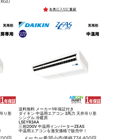
(税込)
送料無料 メーカー1年保証付き
井吊り形
ダイキン 中温用エアコン 3馬力 天井吊り形
シングル 冷暖房
LSEYR3AA
三相200V 中温用インバーターZEAS
！
中温用エアコンを激安価格で販売中！
00円
メーカー希望小売価格774,400円