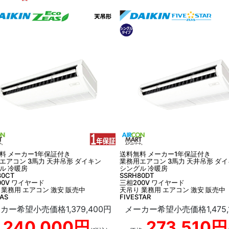
料 メーカー1年保証付き
送料無料 メーカー1年保証付き
エアコン 3馬力 天井吊形 ダイキン
業務用エアコン 3馬力 天井吊形 ダ
ル 冷暖房
シングル 冷暖房
80CT
SSRH80DT
00V ワイヤード
三相200V ワイヤード
 業務用 エアコン 激安 販売中
天吊り 業務用 エアコン 激安 販売中
EAS
FIVESTAR
カー希望小売価格1,379,400円
メーカー希望小売価格1,475,
240,000円
273,510円