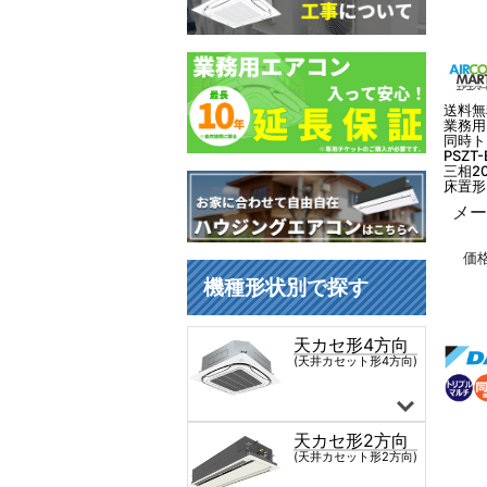
送料無
業務用
同時ト
PSZT
三相20
床置形
メー
価