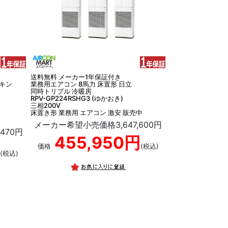
送料無料 メーカー1年保証付き
イキン
業務用エアコン 8馬力 床置形 日立
同時トリプル 冷暖房
RPV-GP224RSHG3 (ゆかおき)
三相200V
床置き形 業務用 エアコン 激安 販売中
メーカー希望小売価格3,647,600円
470円
455,950円
価格
(税込)
(税込)