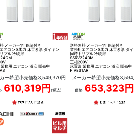
料 メーカー1年保証付き
送料無料 メーカー1年保証付き
エアコン 8馬力 床置き形 ダイキン
業務用エアコン 8馬力 床置き形 ダ
リプル 冷暖房
同時トリプル 冷暖房
224CM
SSRV224DM
0V
三相200V
 業務用 エアコン 激安 販売中
床置形 業務用 エアコン 激安 販売中
EAS
FIVESTAR
カー希望小売価格3,549,370円
メーカー希望小売価格3,594,
610,319円
653,323円
格
(税込)
価格