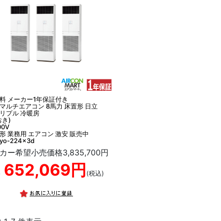
料 メーカー1年保証付き
マルチエアコン 8馬力 床置形 日立
リプル 冷暖房
おき)
0V
形 業務用 エアコン 激安 販売中
yo-224x3d
カー希望小売価格3,835,700円
652,069円
格
(税込)