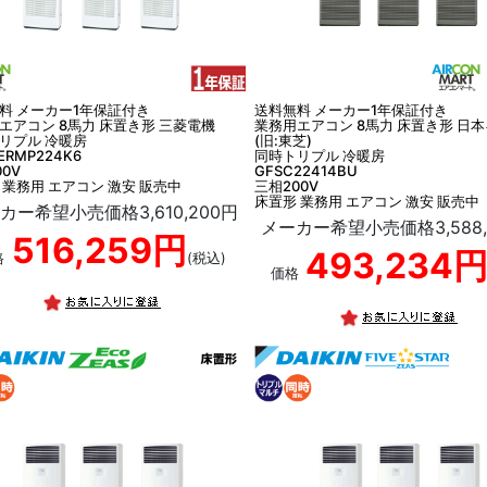
料 メーカー1年保証付き
送料無料 メーカー1年保証付き
エアコン 8馬力 床置き形 三菱電機
業務用エアコン 8馬力 床置き形 日
リプル 冷暖房
(旧:東芝)
-ERMP224K6
同時トリプル 冷暖房
0V
GFSC22414BU
 業務用 エアコン 激安 販売中
三相200V
床置形 業務用 エアコン 激安 販売中
カー希望小売価格3,610,200円
メーカー希望小売価格3,588,
516,259円
493,234
格
(税込)
価格