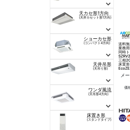
送料無
業務用
同時ト
SZRV
三相20
床置形
EcoZ
メー
価