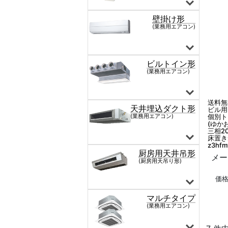
送料無
ビル用
個別ト
(ゆか
三相20
床置き
z3hfm
メー
価