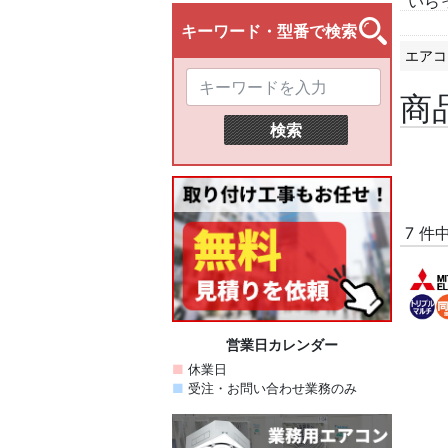
いら
エアコ
商
7 件