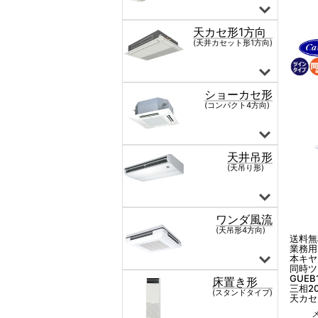
送料無
業務用
本キヤ
同時ツ
GUEB
三相2
天カセ