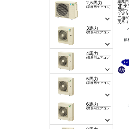
業務用
(旧:東
同時ツ
GCEB
三相2
天吊り
価