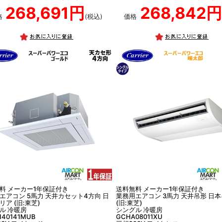
268,691円
268,842円
格
(税込)
価格
料 メーカー1年保証付き
送料無料 メーカー1年保証付き
エアコン 5馬力 天井カセット4方向 日
業務用エアコン 3馬力 天井吊形 日
リア (旧:東芝)
(旧:東芝)
ル 冷暖房
シングル 冷暖房
140141MUB
GCHA08011XU