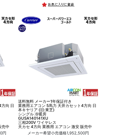
送料無料 メーカー1年保証付き
4方向 日
業務用エアコン 5馬力 天井カセット4方向 日
本キヤリア (旧:東芝)
シングル 冷暖房
GUSA140141XU
三相200V ワイヤレス
販売中
天カセ 4方向 業務用 エアコン 激安 販売中
00円
メーカー希望小売価格1,952,500円