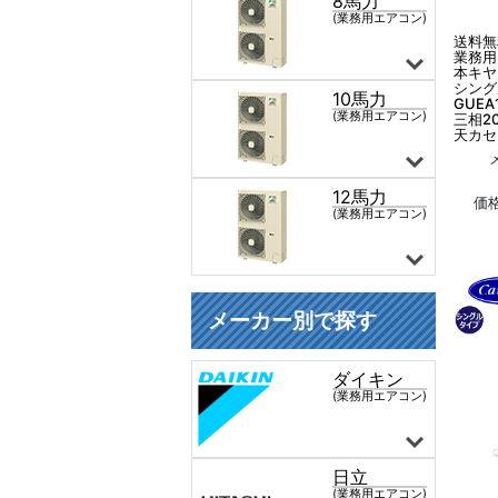
送料無
業務用
本キヤ
シング
GUEA
三相2
天カセ
価