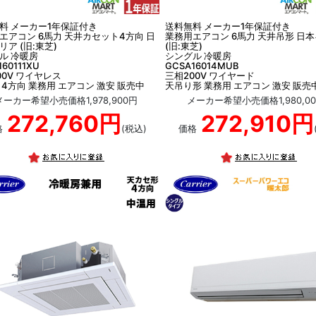
料 メーカー1年保証付き
送料無料 メーカー1年保証付き
エアコン 6馬力 天井カセット4方向 日
業務用エアコン 6馬力 天井吊形 日
リア (旧:東芝)
(旧:東芝)
ル 冷暖房
シングル 冷暖房
160111XU
GCSA16014MUB
00V ワイヤレス
三相200V ワイヤード
 4方向 業務用 エアコン 激安 販売中
天吊り形 業務用 エアコン 激安 販売
メーカー希望小売価格1,978,900円
メーカー希望小売価格1,980,0
272,760円
272,910円
格
(税込)
価格