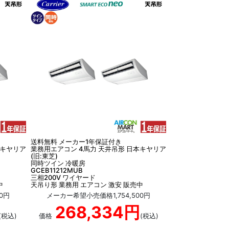
送料無料 メーカー1年保証付き
本キヤリア
業務用エアコン 4馬力 天井吊形 日本キヤリア
(旧:東芝)
同時ツイン 冷暖房
GCEB11212MUB
三相200V ワイヤード
中
天吊り形 業務用 エアコン 激安 販売中
0円
メーカー希望小売価格1,754,500円
268,334円
(税込)
価格
(税込)