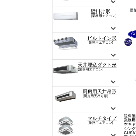
価
送料無
業務用
本キヤ
シング
GUSA