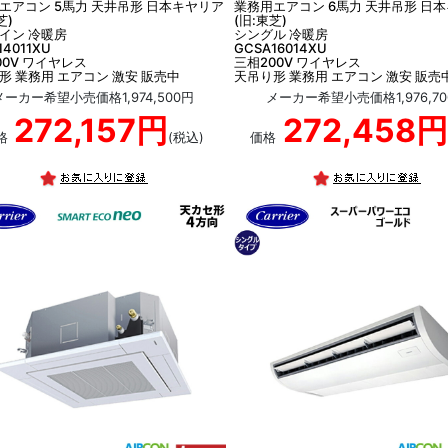
エアコン 5馬力 天井吊形 日本キヤリア
業務用エアコン 6馬力 天井吊形 日
芝)
(旧:東芝)
イン 冷暖房
シングル 冷暖房
14011XU
GCSA16014XU
00V ワイヤレス
三相200V ワイヤレス
形 業務用 エアコン 激安 販売中
天吊り形 業務用 エアコン 激安 販売
メーカー希望小売価格1,974,500円
メーカー希望小売価格1,976,70
272,157円
272,458円
格
(税込)
価格