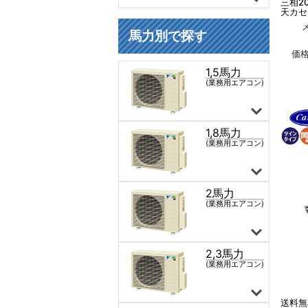
三相2
天カセ
価
送料無