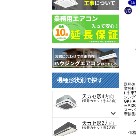
送料無
業務用
(旧:東
シング
GKHA
三相2
スーパ
壁掛形
価