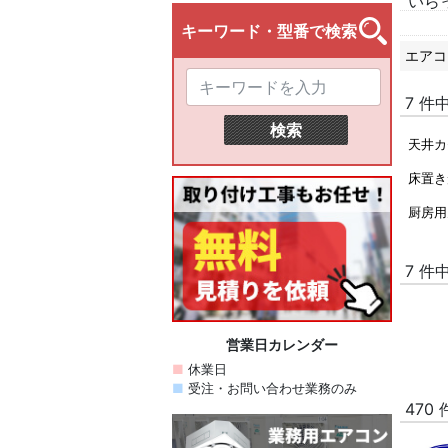
いら
エアコ
7 件
天井カ
床置き
厨房用
7 件
470