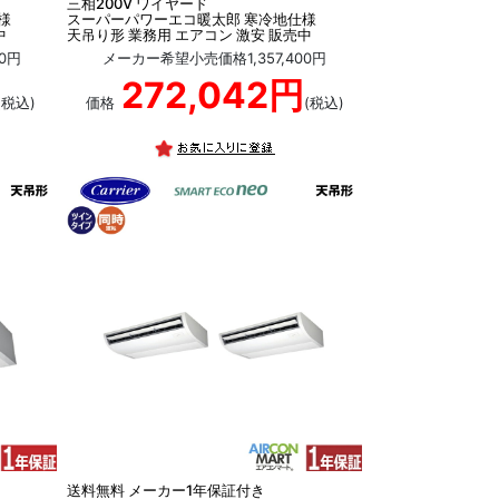
三相200V ワイヤード
様
スーパーパワーエコ暖太郎 寒冷地仕様
中
天吊り形 業務用 エアコン 激安 販売中
0円
メーカー希望小売価格1,357,400円
272,042円
(税込)
価格
(税込)
送料無料 メーカー1年保証付き