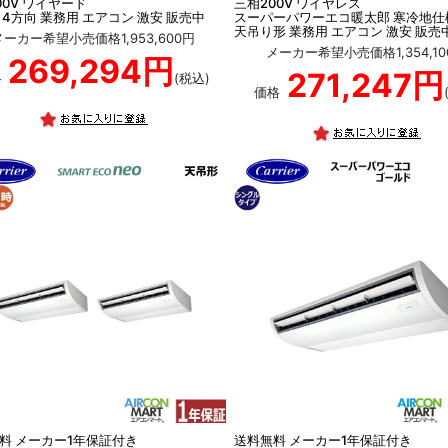
00V ワイヤード
三相200V ワイヤレス
 4方向 業務用 エアコン 激安 販売中
スーパーパワーエコ暖太郎 寒冷地仕
天吊り形 業務用 エアコン 激安 販売
メーカー希望小売価格1,953,600円
メーカー希望小売価格1,354,10
269,294円
271,247円
格
(税込)
価格
料 メーカー1年保証付き
送料無料 メーカー1年保証付き