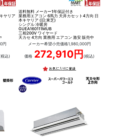
送料無料 メーカー1年保証付き
本キヤリア
業務用エアコン 6馬力 天井カセット4方向 日
本キヤリア (旧:東芝)
シングル 冷暖房
GUEA160111MUB
三相200V ワイヤード
中
天カセ 4方向 業務用 エアコン 激安 販売中
00円
メーカー希望小売価格1,980,000円
272,910円
(税込)
価格
(税込)