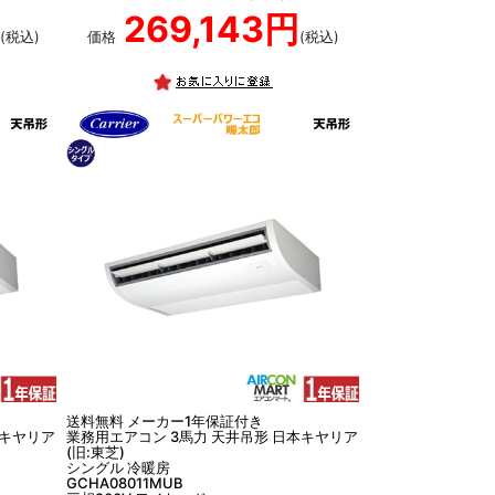
269,143円
(税込)
価格
(税込)
送料無料 メーカー1年保証付き
本キヤリア
業務用エアコン 3馬力 天井吊形 日本キヤリア
(旧:東芝)
シングル 冷暖房
GCHA08011MUB