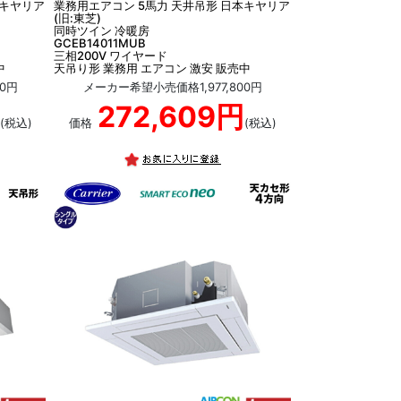
本キヤリア
業務用エアコン 5馬力 天井吊形 日本キヤリア
(旧:東芝)
同時ツイン 冷暖房
GCEB14011MUB
三相200V ワイヤード
中
天吊り形 業務用 エアコン 激安 販売中
0円
メーカー希望小売価格1,977,800円
272,609円
(税込)
価格
(税込)