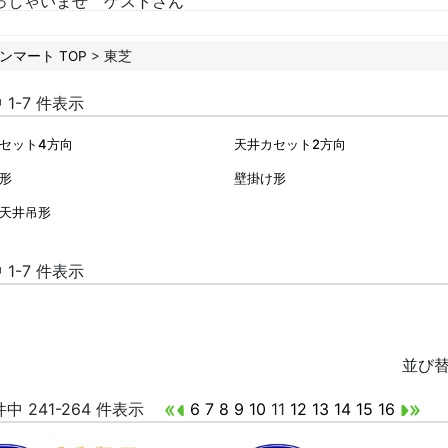
っしゃいませ ゲストさん
ンマート TOP
> 東芝
中 1-7 件表示
セット4方向
天井カセット2方向
形
壁掛け形
天井吊形
中 1-7 件表示
並び
 件中 241-264 件表示
6
7
8
9
10
11
12
13
14
15
16