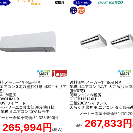
料 メーカー1年保証付き
送料無料 メーカー1年保証付き
エアコン 3馬力 壁掛け形 日本キヤリア
業務用エアコン 4馬力 天井吊形 日
芝)
(旧:東芝)
ル 冷暖房
同時ツイン 冷暖房
08011MUB
GCEB11212XU
00V ワイヤード
三相200V ワイヤレス
ーパワーエコ暖太郎 寒冷地仕様
天吊り形 業務用 エアコン 激安 販売
 業務用 エアコン 激安 販売中
メーカー希望小売価格1,751,20
メーカー希望小売価格1,328,800円
267,833円
265,994円
価格
格
(税込)