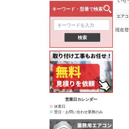
いら
エアコ
現在登