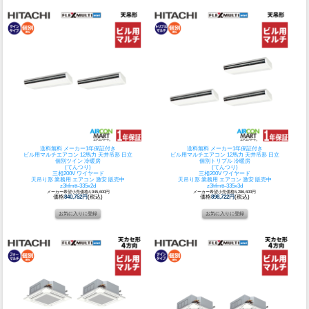
送料無料 メーカー1年保証付き
送料無料 メーカー1年保証付き
ビル用マルチエアコン 12馬力 天井吊形 日立
ビル用マルチエアコン 12馬力 天井吊形 日立
個別ツイン 冷暖房
個別トリプル 冷暖房
(てんつり)
(てんつり)
三相200V ワイヤード
三相200V ワイヤード
天吊り形 業務用 エアコン 激安 販売中
天吊り形 業務用 エアコン 激安 販売中
z3hfmtt-335x2d
z3hfmtt-335x3d
メーカー希望小売価格4,945,600円
メーカー希望小売価格5,286,600円
価格
840,752円
(税込)
価格
898,722円
(税込)