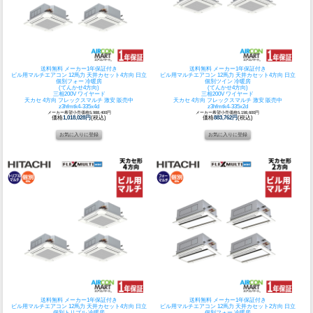
送料無料 メーカー1年保証付き
送料無料 メーカー1年保証付き
ビル用マルチエアコン 12馬力 天井カセット4方向 日立
ビル用マルチエアコン 12馬力 天井カセット4方向 日立
個別フォー 冷暖房
個別ツイン 冷暖房
(てんかせ4方向)
(てんかせ4方向)
三相200V ワイヤード
三相200V ワイヤード
天カセ 4方向 フレックスマルチ 激安 販売中
天カセ 4方向 フレックスマルチ 激安 販売中
z3hfmtk4-335x4d
z3hfmtk4-335x2d
メーカー希望小売価格5,988,400円
メーカー希望小売価格5,198,600円
価格
1,018,028円
(税込)
価格
883,762円
(税込)
送料無料 メーカー1年保証付き
送料無料 メーカー1年保証付き
ビル用マルチエアコン 12馬力 天井カセット4方向 日立
ビル用マルチエアコン 12馬力 天井カセット2方向 日立
個別トリプル 冷暖房
個別フォー 冷暖房