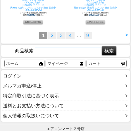
(てんかせ4方向)
(てんかせ2方向)
三相200V ワイヤード
三相200V ワイヤード
天カセ 4方向 フレックスマルチ 激安 販売中
天カセ2方向 業務用 エアコン 激安 販売中
z3hfmtk4-335x3d
z3hfmtk2-335x4d
メーカー希望小売価格5,593,500円
メーカー希望小売価格6,248,000円
価格
950,895円
(税込)
価格
1,062,160円
(税込)
>
1
2
3
4
…
9
商品検索
ホーム
マイページ
カート
ログイン
メルマガ申込/停止
特定商取引法に基づく表示
送料とお支払い方法について
個人情報の取扱いについて
エアコンマート２号店