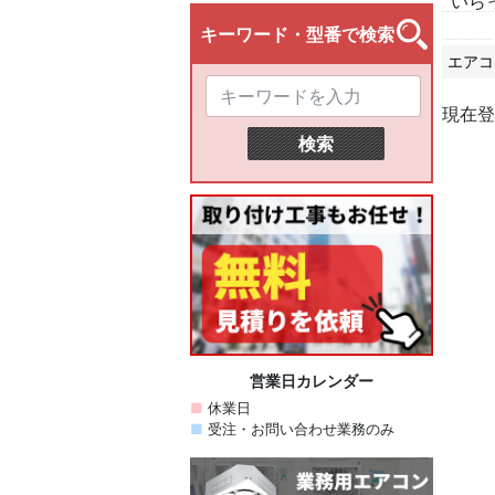
いら
エアコ
現在登