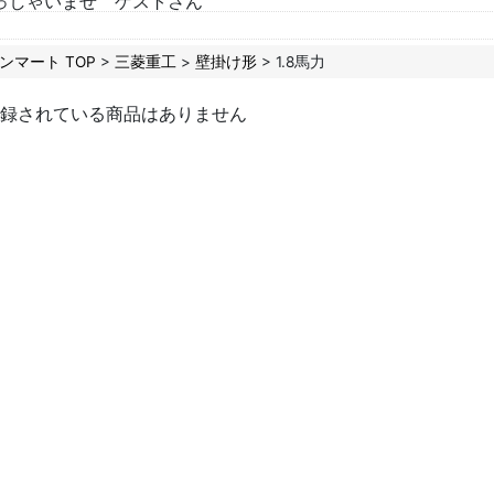
っしゃいませ ゲストさん
ンマート TOP
>
三菱重工
>
壁掛け形
> 1.8馬力
録されている商品はありません