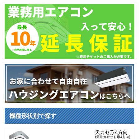
機種形状別で探す
天カセ形4方向
(天井カセット形4方向)