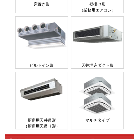
床置き形
壁掛け形
（業務用エアコン）
ビルトイン形
天井埋込ダクト形
厨房用天井吊形
マルチタイプ
（厨房用天吊り形）