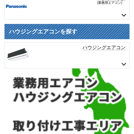
(業務用エアコン)
天井カセット形4方向
天井カセット形2方向
天井カセット形1方向
天井吊形
床置き形
壁掛け形
ビルトイン形
天井埋込ダクト形
厨房用天井吊形
マルチタイプ
パナソニック 全商品
ハウジングエアコンを探す
ハウジングエアコン
6畳程度
8畳程度
10畳程度
12畳程度
14畳程度
16畳程度
18畳程度
20畳程度