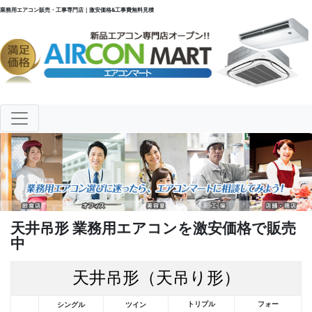
業務用エアコン販売・工事専門店｜激安価格&工事費無料見積
天井吊形 業務用エアコンを激安価格で販売
中
天井吊形（天吊り形）
トリプル
フォー
シングル
ツイン