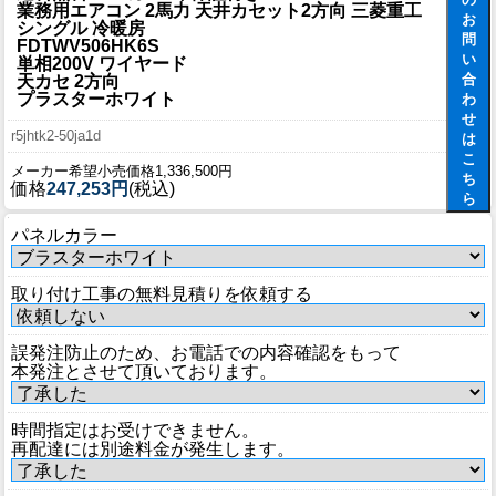
業務用エアコン 2馬力 天井カセット2方向 三菱重工
お
シングル 冷暖房
問
FDTWV506HK6S
い
単相200V ワイヤード
合
天カセ 2方向
プラスターホワイト
わ
せ
r5jhtk2-50ja1d
は
こ
メーカー希望小売価格1,336,500円
ち
価格
247,253円
(税込)
ら
パネルカラー
取り付け工事の無料見積りを依頼する
誤発注防止のため、お電話での内容確認をもって
本発注とさせて頂いております。
時間指定はお受けできません。
再配達には別途料金が発生します。