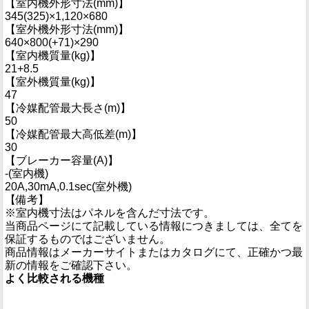
【室内機外形寸法(mm)】
345(325)×1,120×680
【室外機外形寸法(mm)】
640×800(+71)×290
【室内機質量(kg)】
21+8.5
【室外機質量(kg)】
47
【冷媒配管最大長さ(m)】
50
【冷媒配管最大高低差(m)】
30
【ブレーカー容量(A)】
-(室内機)
20A,30mA,0.1sec(室外機)
【備考】
※室内機寸法はパネルを含んだ寸法です。
当商品ページにて記載している情報につきましては、全てを
保証するものではございません。
商品情報はメーカーサイトまたはカタログにて、正確かつ最
新の情報をご確認下さい。
よく比較される機種