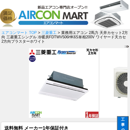
エアコンマート TOP
>
三菱重工
> 業務用エアコン 2馬力 天井カセット2方
向 三菱重工シングル 冷暖房FDTWV506HK6S単相200V ワイヤード天カセ
2方向プラスターホワイト
工
事
送料無料 メーカー1年保証付き
の