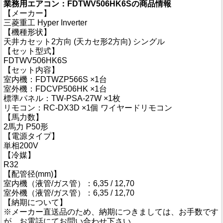
業務用エアコン：FDTWV506HK6Sの商品情報
【メーカー】
三菱重工 Hyper Inverter
【機種形状】
天井カセット2方向 (天カセ形2方向) シングル
【セット型式】
FDTWV506HK6S
【セット内容】
室内機：FDTWZP566S ×1台
室外機：FDCVP506HK ×1台
標準パネル：TW-PSA-27W ×1枚
リモコン：RC-DX3D ×1個 ワイヤードリモコン
【馬力数】
2馬力 P50形
【電源タイプ】
単相200V
【冷媒】
R32
【配管径(mm)】
室内機（液管/ガス管）：6,35 / 12,70
室外機（液管/ガス管）：6,35 / 12,70
【納期について】
※メーカー直送品のため、納期につきましては、お手数です
が、お電話にてお問い合わせ下さい。